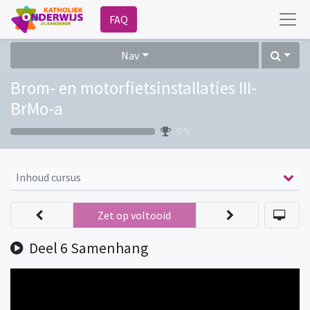
FAQ
Nav
Brom- en motorfietsinstallaties III-
BrMo-a
0 %
Inhoud cursus
Zet op voltooid
Deel 6 Samenhang