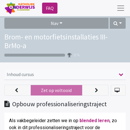
FAQ
Nav
Brom- en motorfietsinstallaties III-
BrMo-a
0 %
Inhoud cursus
Zet op voltooid
Opbouw professionaliseringstraject
Als vakbegeleider zetten we in op
blended leren
, zo
ook in dit professionaliseringstraject voor de