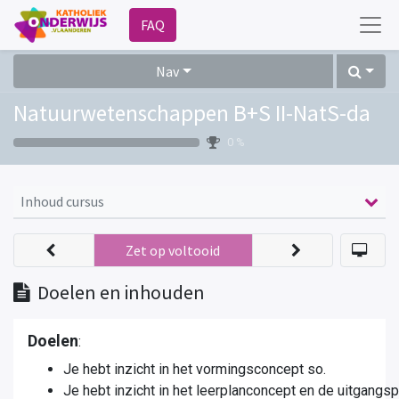
FAQ
Nav
Natuurwetenschappen B+S II-NatS-da
0 %
Inhoud cursus
Zet op voltooid
Doelen en inhouden
Doelen
:
Je hebt inzicht in het vormingsconcept so.
Je hebt inzicht in het leerplanconcept en de uitgangs