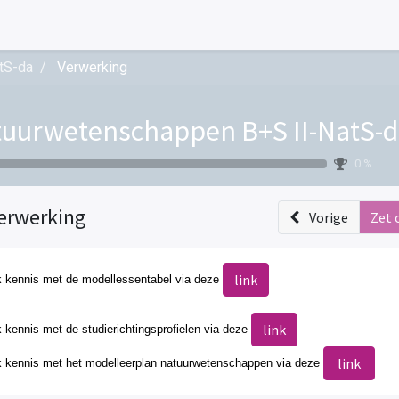
tS-da
Verwerking
uurwetenschappen B+S II-NatS-
0 %
erwerking
Vorige
Zet 
link
 kennis met de modellessentabel via
deze
link
kennis met de studierichtingsprofielen via
deze
link
 kennis met het modelleerplan natuurwetenschappen
via deze