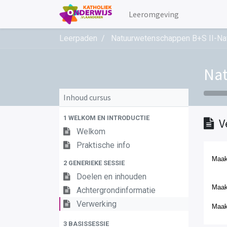
Leeromgeving
Leerpaden
Natuurwetenschappen B+S II-Na
Nat
Inhoud cursus
1 WELKOM EN INTRODUCTIE
V
Welkom
Praktische info
Maak
2 GENERIEKE SESSIE
Doelen en inhouden
Maak 
Achtergrondinformatie
Verwerking
Maak
3 BASISSESSIE