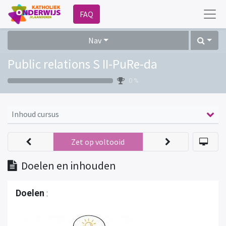
FAQ
Nav
Public relations S II-PuRe-da
0 %
Inhoud cursus
Zet op voltooid
Doelen en inhouden
Doelen
: