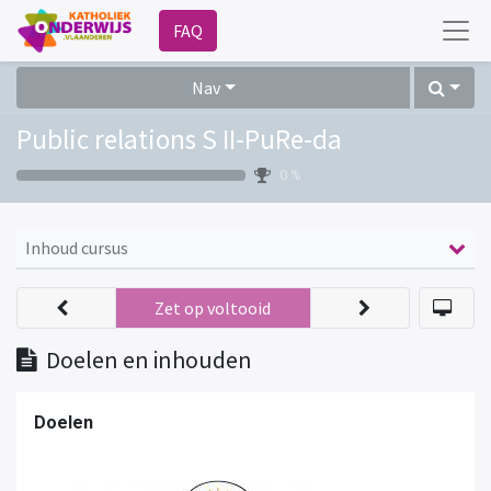
FAQ
Nav
Public relations S II-PuRe-da
0 %
Inhoud cursus
Zet op voltooid
Doelen en inhouden
Doelen