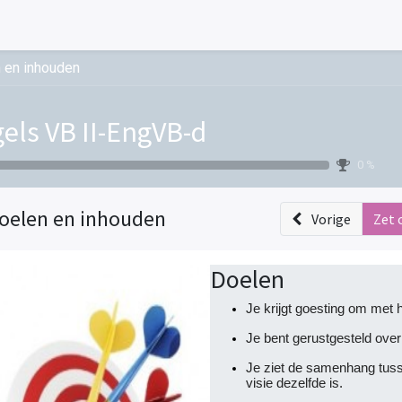
 en inhouden
els VB II-EngVB-d
0 %
oelen en inhouden
Vorige
Zet 
Doelen
Je krijgt goesting om met h
Je bent gerustgesteld over
Je ziet de samenhang tuss
visie dezelfde is.