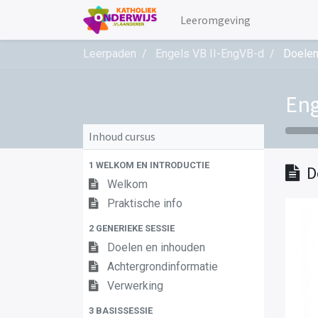
Leeromgeving
Leerpaden
Engels VB II-EngVB-d
Doelen
Eng
Inhoud cursus
1 WELKOM EN INTRODUCTIE
D
Welkom
Praktische info
2 GENERIEKE SESSIE
Doelen en inhouden
Achtergrondinformatie
Verwerking
3 BASISSESSIE