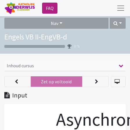
FAQ
Nav
Engels VB II-EngVB-d
0 %
Inhoud cursus
Zet op voltooid
Input
Asynchron