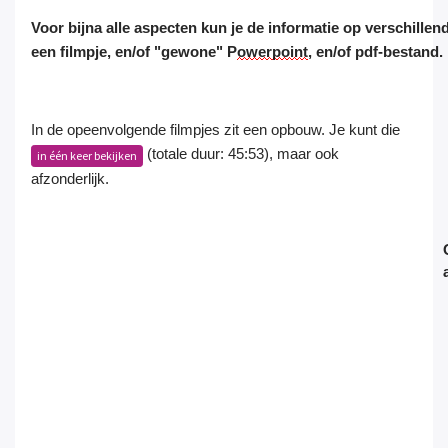
Voor bijna alle aspecten kun je de informatie op verschill
een
filmpje
,
en/of
"gewone" P
owerpoint
,
en/of
pdf-bestand.
In de opeenvolgende filmpjes zit een opbouw. Je kunt die
(totale duur: 45:53), maar ook
in één keer bekijken
afzonderlijk.