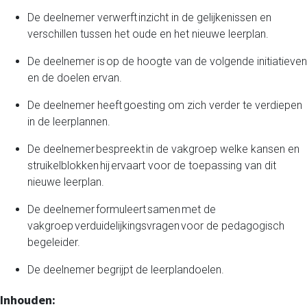
De deelnemer verwerft inzicht in de gelijkenissen en
leeromgeving@katholiekonderwijs.vlaanderen
verschillen tussen het oude en het nieuwe leerplan.
De deelnemer is op de hoogte van de volgende initiatieven
en de doelen ervan.
De deelnemer heeft goesting om zich verder te verdiepen
in de leerplannen.
De deelnemer bespreekt
in de vakgroep welke kansen en
struikelblokken
hij ervaart voor de toepassing van dit
privacyverklaring
cookiebeleid
nieuwe leerplan.
De deelnemer formuleert
samen met de
vakgroep verduidelijkingsvragen
voor de pedagogisch
begeleider.
De deelnemer begrijpt de leerplandoelen.
Copyright © Bedrijfsnaam
Aangeboden door
- Maak een
gratis website
Inhouden: