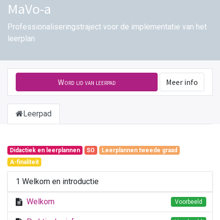
MaVo-a
Professionaliseringstraject voor de implementatie van het
leerplan
Word lid van leerpad
Meer info
Leerpad
Didactiek en leerplannen
SO
Leerplannen tweede graad
A-finaliteit
1 Welkom en introductie
Welkom
Voorbeeld