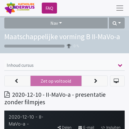
FAQ
Nav
Maatschappelijke vorming B II-MaVo-a
0 %
Inhoud cursus
Zet op voltooid
2020-12-10 - II-MaVo-a - presentatie
zonder filmpjes