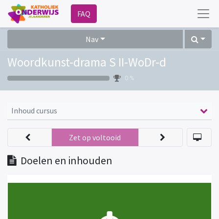
FAQ
Nav
Woordkunst-drama S II-WoDr-d
0 %
Inhoud cursus
Zet op voltooid
Doelen en inhouden