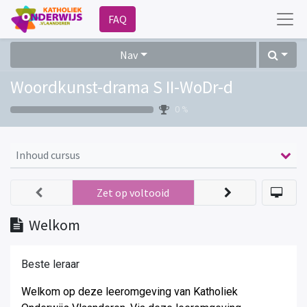
FAQ
Nav
Woordkunst-drama S II-WoDr-d
0 %
Inhoud cursus
Zet op voltooid
Welkom
Beste leraar
Welkom op deze leeromgeving van Katholiek