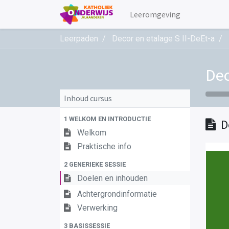
Leeromgeving
Leerpaden
Decor en etalage S II-DeEt-a
Dec
Inhoud cursus
1 WELKOM EN INTRODUCTIE
D
Welkom
Praktische info
2 GENERIEKE SESSIE
Doelen en inhouden
Achtergrondinformatie
Verwerking
3 BASISSESSIE