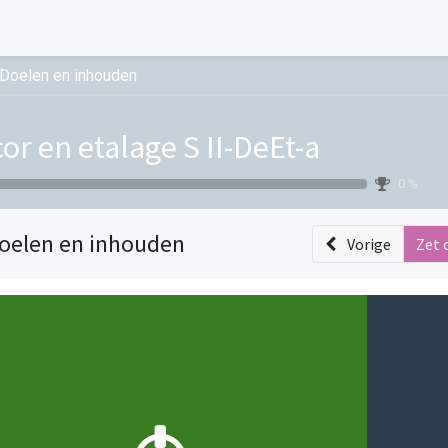
Doelen en inhouden
or en etalage S II-DeEt-a
0 %
oelen en inhouden
Vorige
Zet 