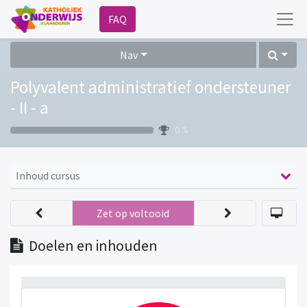
FAQ
Nav
Polyvalent administratief ondersteuner
- II - a
0 %
Inhoud cursus
Zet op voltooid
Doelen en inhouden