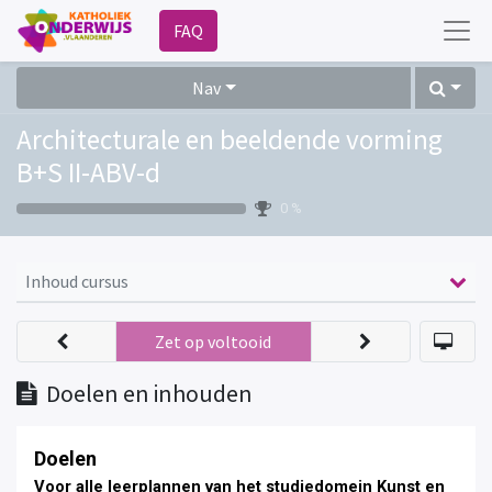
FAQ
Nav
Architecturale en beeldende vorming
B+S II-ABV-d
0 %
Inhoud cursus
Zet op voltooid
Doelen en inhouden
Doelen
Voor alle leerplannen van het studiedomein Kunst en