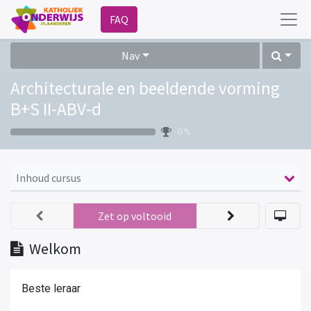
FAQ
Nav
Architecturale en beeldende vorming
B+S II-ABV-d
0 %
Inhoud cursus
Zet op voltooid
Welkom
Beste leraar