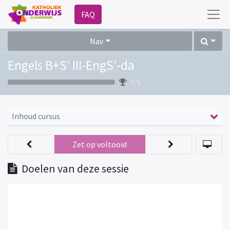
FAQ
Nav
Engels B+S’ III-EngS’-da
0 %
Inhoud cursus
Zet op voltooid
Doelen van deze sessie