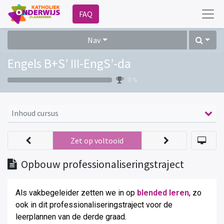
FAQ
Nav
Engels B+S’ III-EngS’-da
0 %
Inhoud cursus
Zet op voltooid
Opbouw professionaliseringstraject
Als vakbegeleider zetten we in op
blended leren
, zo
ook in dit professionaliseringstraject voor de
leerplannen van de derde graad
.