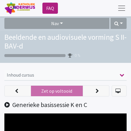
FAQ
Nav
Beeldende en audiovisuele vorming S II-
BAV-d
0 %
Inhoud cursus
Zet op voltooid
Generieke basissessie K en C