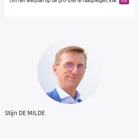
Om het leerplan op de pro-site te raadplegen, klik
hier
.
Stijn DE MILDE