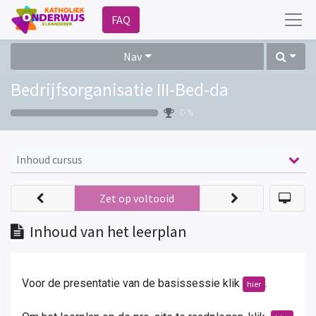
FAQ
Nav
Bedrijfsorganisatie III-Bed-da
0 %
Inhoud cursus
Zet op voltooid
Inhoud van het leerplan
Voor de presentatie van de basissessie klik
.
hier