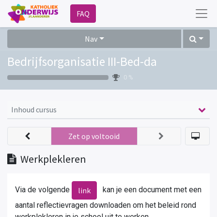
FAQ
Nav
Bedrijfsorganisatie III-Bed-da
0 %
Inhoud cursus
Zet op voltooid
Werkplekleren
Via de volgende
kan je een document met een
link
aantal reflectievragen downloaden om het beleid rond
werkplekleren in je school uit te werken.