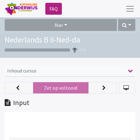
FAQ
Nav
Nederlands B II-Ned-da
0 %
Inhoud cursus
Zet op voltooid
Input