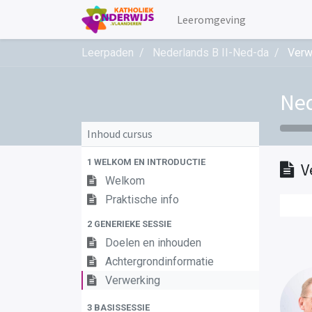
Leeromgeving
Leerpaden
Nederlands B II-Ned-da
Verw
Ned
Inhoud cursus
1 WELKOM EN INTRODUCTIE
V
Welkom
Praktische info
2 GENERIEKE SESSIE
Doelen en inhouden
Achtergrondinformatie
Verwerking
3 BASISSESSIE