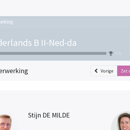
erking
erlands B II-Ned-da
0 %
erwerking
Vorige
Zet 
Stijn DE MILDE