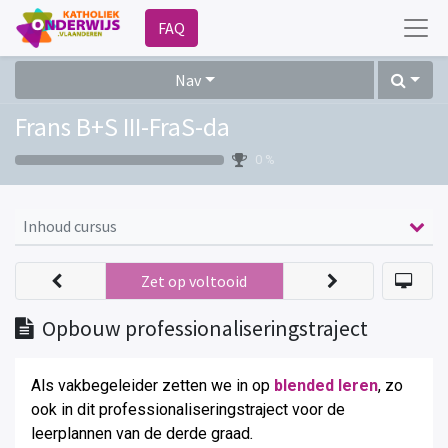
FAQ
Nav
Frans B+S III-FraS-da
0 %
Inhoud cursus
Zet op voltooid
Opbouw professionaliseringstraject
Als vakbegeleider zetten we in op
blended leren
, zo
ook in dit professionaliseringstraject voor de
leerplannen van de derde graad
.