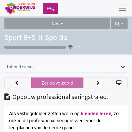
FAQ
Nav
Sport B+S III-Spo-da
0 %
Inhoud cursus
Zet op voltooid
Opbouw professionaliseringstraject
Als vakbegeleider zetten we in op
blended leren
, zo
ook in dit professionaliseringstraject voor de
leerplannen van de derde graad
.