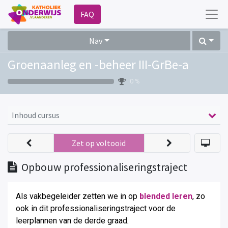
FAQ
Nav
Groenaanleg en -beheer III-GrBe-a
0 %
Inhoud cursus
Zet op voltooid
Opbouw professionaliseringstraject
Als vakbegeleider zetten we in op
blended leren
, zo
ook in dit professionaliseringstraject voor de
leerplannen van de derde graad
.