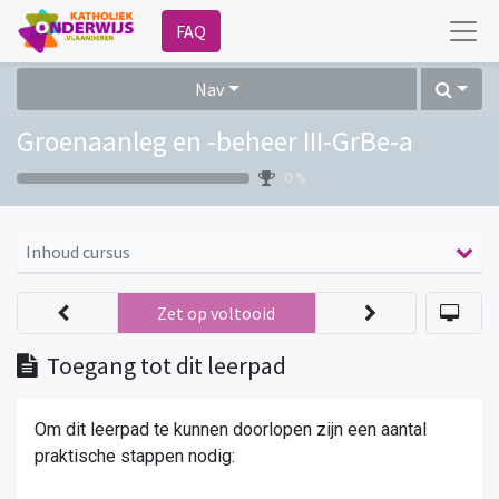
FAQ
Nav
Groenaanleg en -beheer III-GrBe-a
0 %
Inhoud cursus
Zet op voltooid
Toegang tot dit leerpad
Om dit leerpad te kunnen doorlopen zijn een aantal
praktische stappen nodig: