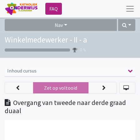
FAQ
Nav
Winkelmedewerker - II - a
0 %
Inhoud cursus
Zet op voltooid
Overgang van tweede naar derde graad
duaal