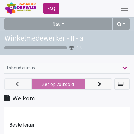
FAQ
Nav
Winkelmedewerker - II - a
0 %
Inhoud cursus
Zet op voltooid
Welkom
Beste leraar