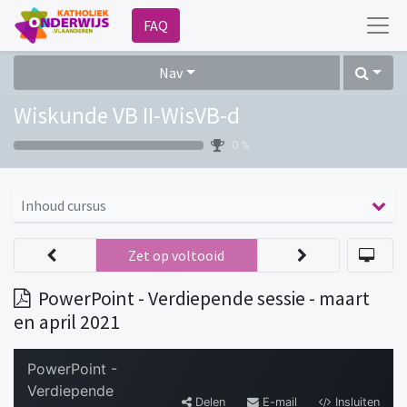
FAQ
Nav
Wiskunde VB II-WisVB-d
0 %
Inhoud cursus
Zet op voltooid
PowerPoint - Verdiepende sessie - maart
en april 2021