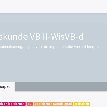
skunde VB II-WisVB-d
sionaliseringstraject voor de implementatie van het leerplan
eerpad
iek en leerplannen
SO
Leerplannen tweede graad
D-finaliteit