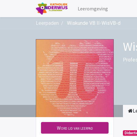
Leeromgeving
Leerpaden
Wiskunde VB II-WisVB-d
Wi
Profes
L
Word lid van leerpad
Didact