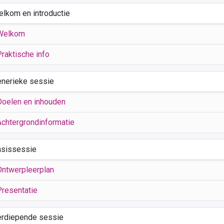
elkom en introductie
Welkom
Praktische info
enerieke sessie
Doelen en inhouden
Achtergrondinformatie
asissessie
Ontwerpleerplan
Presentatie
erdiepende sessie