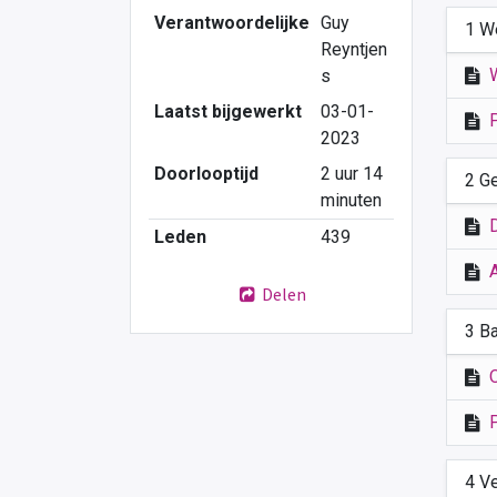
Verantwoordelijke
Guy
1 W
Reyntjen
s
Laatst bijgewerkt
03-01-
2023
Doorlooptijd
2 uur 14
2 G
minuten
Leden
439
Delen
3 B
4 V