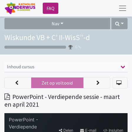
FAQ
Nav
Wiskunde VB + C’ II-WisS’’-d
0 %
Inhoud cursus
Zet op voltooid
PowerPoint - Verdiepende sessie - maart
en april 2021