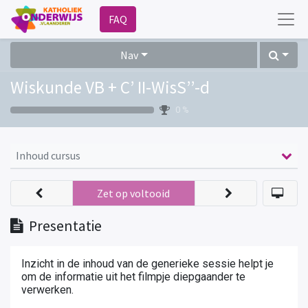
FAQ
Nav
Wiskunde VB + C’ II-WisS’’-d
0 %
Inhoud cursus
Zet op voltooid
Presentatie
Inzicht in de inhoud van de generieke sessie helpt je
om de informatie uit het filmpje diepgaander te
verwerken.