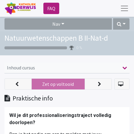
FAQ
Nav
Natuurwetenschappen B II-Nat-d
0 %
Inhoud cursus
Zet op voltooid
Praktische info
Wil je dit professionaliseringstraject volledig
doorlopen?