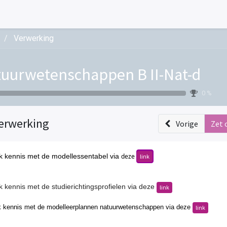
Verwerking
uurwetenschappen B II-Nat-d
0 %
erwerking
Vorige
Zet 
 kennis met de modellessentabel via
deze
link
 kennis met de studierichtingsprofielen via deze
link
 kennis met de modelleerplannen natuurwetenschappen
via
deze
link