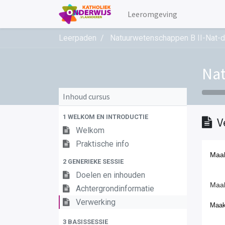
Leeromgeving
Leerpaden
Natuurwetenschappen B II-Nat-d
Nat
Inhoud cursus
1 WELKOM EN INTRODUCTIE
V
Welkom
Praktische info
Maak
2 GENERIEKE SESSIE
Doelen en inhouden
Maak
Achtergrondinformatie
Verwerking
Maak
3 BASISSESSIE