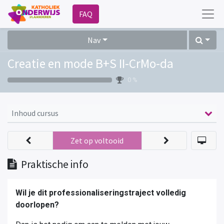
FAQ
Nav
Creatie en mode B+S II-CrMo-da
0 %
Inhoud cursus
Zet op voltooid
Praktische info
Wil je dit professionaliseringstraject volledig
doorlopen?