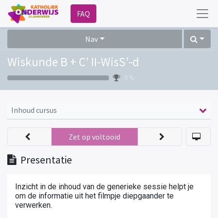
FAQ
Nav
Wiskunde B + C’ II-WisS’-d
0 %
Inhoud cursus
Zet op voltooid
Presentatie
Inzicht in de inhoud van de generieke sessie helpt je
om de informatie uit het filmpje diepgaander te
verwerken.