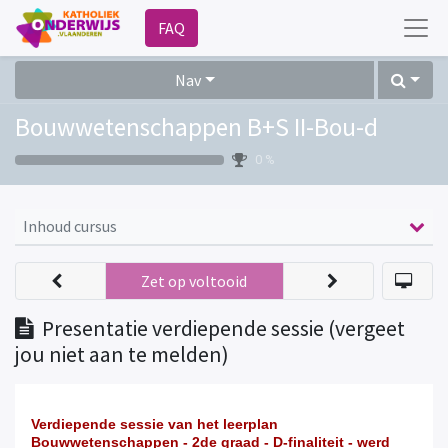
FAQ
Nav
Bouwwetenschappen B+S II-Bou-d
0 %
Inhoud cursus
Zet op voltooid
Presentatie verdiepende sessie (vergeet
jou niet aan te melden)
Verdiepende sessie van het leerplan
Bouwwetenschappen - 2de graad - D-finaliteit - werd