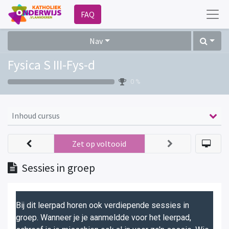
FAQ
Nav
Fysica S III-Fys-d
0 %
Inhoud cursus
Zet op voltooid
Sessies in groep
Bij dit leerpad horen ook verdiepende sessies in
groep. Wanneer je je aanmeldde voor het leerpad,