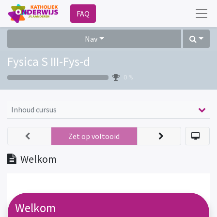
FAQ
Nav
Fysica S III-Fys-d
0 %
Inhoud cursus
Zet op voltooid
Welkom
Welkom