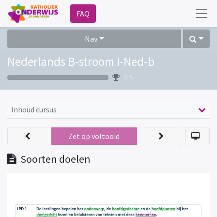
FAQ
Nav
Nederlands B-stroom I-Ned-b
0 %
Inhoud cursus
Zet op voltooid
Soorten doelen