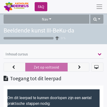
FAQ
Nav
Beeldende kunst III-BeKu-da
0 %
Inhoud cursus
Zet op voltooid
Toegang tot dit leerpad
Om dit leerpad te kunnen doorlopen zijn een aantal
praktische stappen nodig: