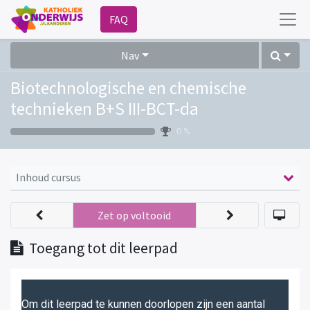
FAQ
Nav
Biotechnologische en chemische
technieken B+S III-BCT-da
0 %
Inhoud cursus
Zet op voltooid
Toegang tot dit leerpad
Om dit leerpad te kunnen doorlopen zijn een aantal