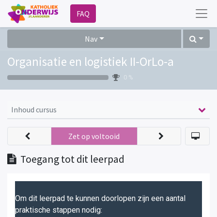
FAQ
Nav
Organisatie en logistiek II-OrLo-a
0 %
Inhoud cursus
Zet op voltooid
Toegang tot dit leerpad
Om dit leerpad te kunnen doorlopen zijn een aantal
praktische stappen nodig: