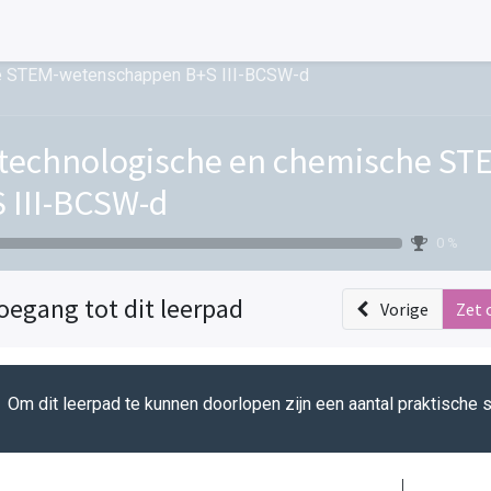
he STEM-wetenschappen B+S III-BCSW-d
technologische en chemische S
 III-BCSW-d
0 %
oegang tot dit leerpad
Vorige
Zet 
Om dit leerpad te kunnen doorlopen zijn een aantal praktische 