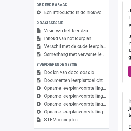
DE DERDE GRAAD
Een introductie in de nieuwe leerplannen van de derde graad
l
2 BASISSESSIE
p
Visie van het leerplan
J
Inhoud van het leerplan
i
Verschil met de oude leerplannen
s
Samenhang met verwante leerplannen
g
3 VERDIEPENDE SESSIE
Doelen van deze sessie
Documenten leerplantoelichting
Opname leerplanvoorstelling : inleiding en STEM
Opname leerplanvoorstelling : deel biologie
I
Opname leerplanvoorstelling : deel chemie
j
Opname leerplanvoorstelling : deel fysica
b
STEMconcepten
E