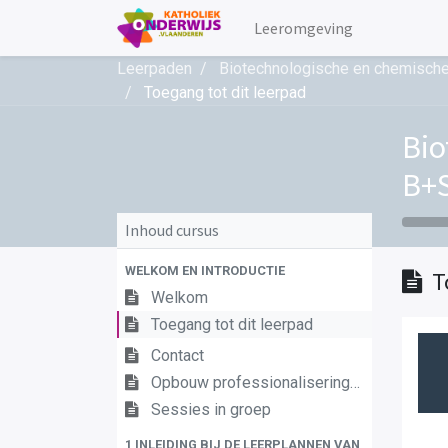
Leeromgeving
Leerpaden
Biotechnologische en chemisc
Toegang tot dit leerpad
Bio
B+S
Inhoud cursus
WELKOM EN INTRODUCTIE
T
Welkom
Toegang tot dit leerpad
Contact
Opbouw professionaliseringstraject
Sessies in groep
1 INLEIDING BIJ DE LEERPLANNEN VAN