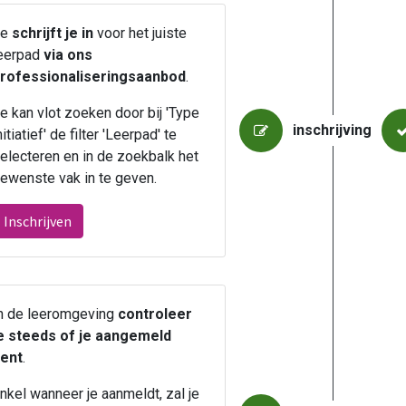
Je
schrijft je in
voor het juiste
eerpad
via ons
rofessionaliseringsaanbod
.
e kan vlot zoeken door bij 'Type
inschrijving
nitiatief' de filter 'Leerpad' te
electeren en in de zoekbalk het
ewenste vak in te geven.
Inschrijven
n de leeromgeving
controleer
e steeds of je aangemeld
ent
.
nkel wanneer je aanmeldt, zal je