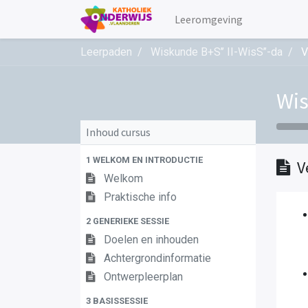
Leeromgeving
Leerpaden
Wiskunde B+S’’ II-WisS’’-da
V
Wis
Inhoud cursus
1 WELKOM EN INTRODUCTIE
V
Welkom
Praktische info
2 GENERIEKE SESSIE
Doelen en inhouden
Achtergrondinformatie
Ontwerpleerplan
3 BASISSESSIE