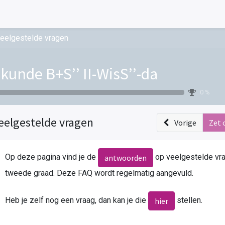
eelgestelde vragen
kunde B+S’’ II-WisS’’-da
0 %
eelgestelde vragen
Vorige
Zet 
Op deze pagina vind je de
op veelgestelde vra
antwoorden
tweede graad.
Deze
FAQ wordt regelmatig aangevuld.
Heb je zelf nog een vraag, dan kan je die
stellen.
hier