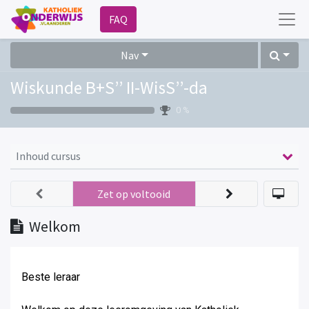
FAQ
Nav
Wiskunde B+S’’ II-WisS’’-da
0 %
Inhoud cursus
Zet op voltooid
Welkom
Beste leraar