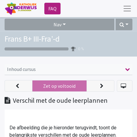
FAQ
Nav
Frans B+ III-Fra’-d
0 %
Inhoud cursus
Zet op voltooid
Verschil met de oude leerplannen
De afbeelding die je hieronder terugvindt, toont de
belangrijkste verschillen met de oude leerplannen.