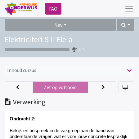
FAQ
Nav
Elektriciteit S II-Ele-a
0 %
Inhoud cursus
Zet op voltooid
Verwerking
Opdracht 2:
B
ekijk en bespreek in de vakgroep
aan de hand van
onderstaande vragen
wat er voor jouw concrete lespraktijk